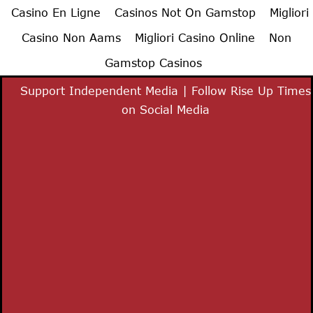
Casino En Ligne
Casinos Not On Gamstop
Migliori
Casino Non Aams
Migliori Casino Online
Non
Gamstop Casinos
Skip
Support Independent Media | Follow Rise Up Times
on Social Media
to
content