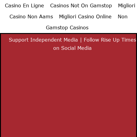
Casino En Ligne
Casinos Not On Gamstop
Migliori
Casino Non Aams
Migliori Casino Online
Non
Gamstop Casinos
Skip
Support Independent Media | Follow Rise Up Times
on Social Media
to
content