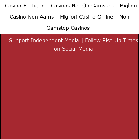
Casino En Ligne
Casinos Not On Gamstop
Migliori
Casino Non Aams
Migliori Casino Online
Non
Gamstop Casinos
Skip
Support Independent Media | Follow Rise Up Times
on Social Media
to
content