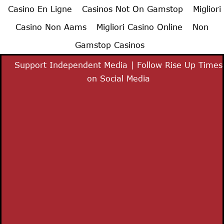
Casino En Ligne
Casinos Not On Gamstop
Migliori
Casino Non Aams
Migliori Casino Online
Non
Gamstop Casinos
Skip
Support Independent Media | Follow Rise Up Times
on Social Media
to
content