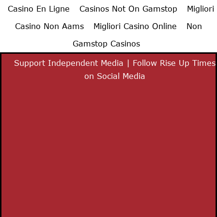
Casino En Ligne
Casinos Not On Gamstop
Migliori
Casino Non Aams
Migliori Casino Online
Non
Gamstop Casinos
Skip
Support Independent Media | Follow Rise Up Times
on Social Media
to
content