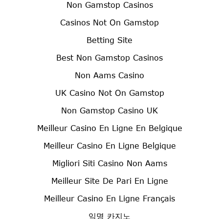
Non Gamstop Casinos
Casinos Not On Gamstop
Betting Site
Best Non Gamstop Casinos
Non Aams Casino
UK Casino Not On Gamstop
Non Gamstop Casino UK
Meilleur Casino En Ligne En Belgique
Meilleur Casino En Ligne Belgique
Migliori Siti Casino Non Aams
Meilleur Site De Pari En Ligne
Meilleur Casino En Ligne Français
익명 카지노