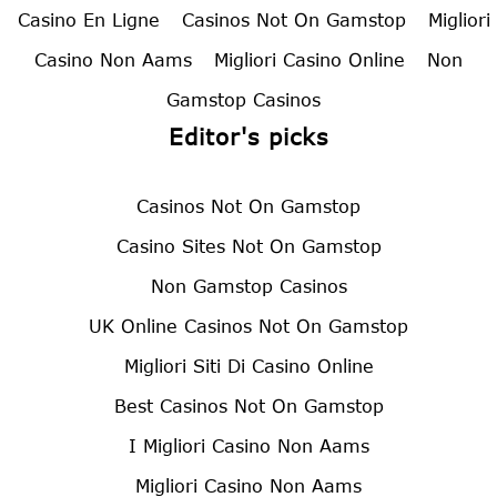
Casino En Ligne
Casinos Not On Gamstop
Migliori
Casino Non Aams
Migliori Casino Online
Non
Gamstop Casinos
Editor's picks
Casinos Not On Gamstop
Casino Sites Not On Gamstop
Non Gamstop Casinos
UK Online Casinos Not On Gamstop
Migliori Siti Di Casino Online
Best Casinos Not On Gamstop
I Migliori Casino Non Aams
Migliori Casino Non Aams