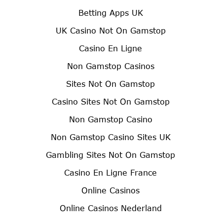
Betting Apps UK
UK Casino Not On Gamstop
Casino En Ligne
Non Gamstop Casinos
Sites Not On Gamstop
Casino Sites Not On Gamstop
Non Gamstop Casino
Non Gamstop Casino Sites UK
Gambling Sites Not On Gamstop
Casino En Ligne France
Online Casinos
Online Casinos Nederland