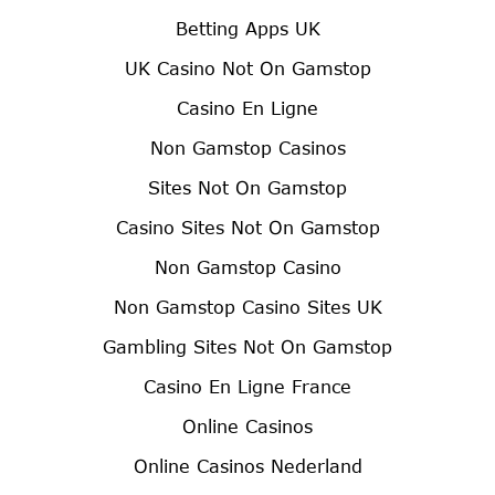
Betting Apps UK
UK Casino Not On Gamstop
Casino En Ligne
Non Gamstop Casinos
Sites Not On Gamstop
Casino Sites Not On Gamstop
Non Gamstop Casino
Non Gamstop Casino Sites UK
Gambling Sites Not On Gamstop
Casino En Ligne France
Online Casinos
Online Casinos Nederland